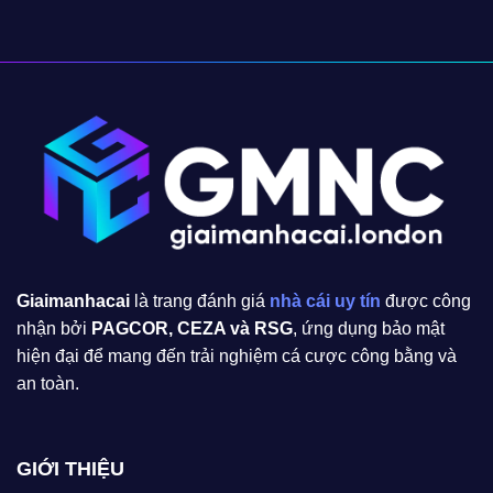
Giaimanhacai
là trang đánh giá
nhà cái uy tín
được công
nhận bởi
PAGCOR, CEZA và RSG
, ứng dụng bảo mật
hiện đại để mang đến trải nghiệm cá cược công bằng và
an toàn.
GIỚI THIỆU