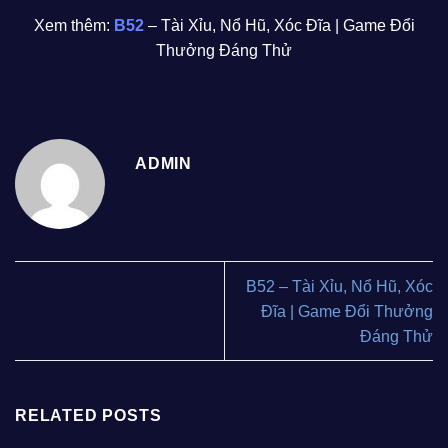
Xem thêm:
B52
– Tài Xỉu, Nổ Hũ, Xóc Đĩa | Game Đổi
Thưởng Đáng Thử
ADMIN
B52 – Tài Xỉu, Nổ Hũ, Xóc
Đĩa | Game Đổi Thưởng
Đáng Thử
RELATED POSTS