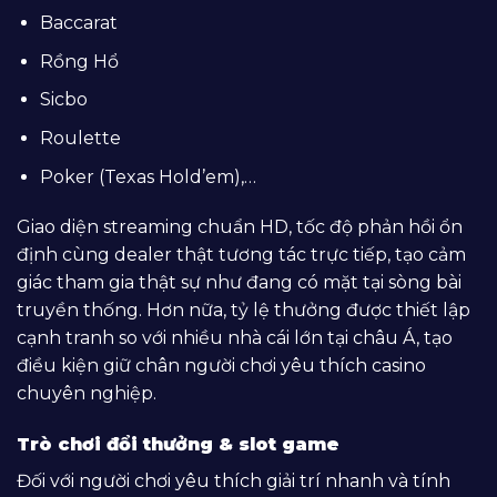
Baccarat
Rồng Hổ
Sicbo
Roulette
Poker (Texas Hold’em),…
Giao diện streaming chuẩn HD, tốc độ phản hồi ổn
định cùng dealer thật tương tác trực tiếp, tạo cảm
giác tham gia thật sự như đang có mặt tại sòng bài
truyền thống. Hơn nữa, tỷ lệ thưởng được thiết lập
cạnh tranh so với nhiều nhà cái lớn tại châu Á, tạo
điều kiện giữ chân người chơi yêu thích casino
chuyên nghiệp.
Trò chơi đổi thưởng & slot game
Đối với người chơi yêu thích giải trí nhanh và tính