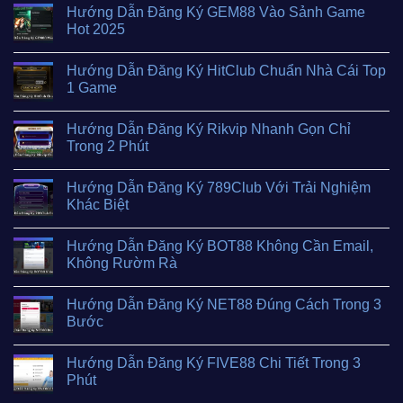
Hướng Dẫn Đăng Ký GEM88 Vào Sảnh Game
Hot 2025
Hướng Dẫn Đăng Ký HitClub Chuẩn Nhà Cái Top
1 Game
Hướng Dẫn Đăng Ký Rikvip Nhanh Gọn Chỉ
Trong 2 Phút
Hướng Dẫn Đăng Ký 789Club Với Trải Nghiệm
Khác Biệt
Hướng Dẫn Đăng Ký BOT88 Không Cần Email,
Không Rườm Rà
Hướng Dẫn Đăng Ký NET88 Đúng Cách Trong 3
Bước
Hướng Dẫn Đăng Ký FIVE88 Chi Tiết Trong 3
Phút