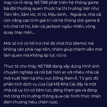
may rủi rõ ràng, NET88 phát triển hệ thống game
bài đổi thưởng quen thuộc tại thị trường Việt như
Tiến lên, Sâm lốc, Xì tố, Mậu binh,… Ngoài ra, nhà cái
còn nâng cao tính giải trí với hệ thống slot game &
trò chơi nổ hũ, bắn cá, jackpot ngẫu nhiên, vòng
quay may mắn,…
Một số trò có hỗ trợ chế độ chơi thử (demo) mà
không cần phải nạp tiền, nhằm giúp thành viên mới
làm quen mà không áp lực rủi ro.
Thực tế cho thấy, NET88 đang xây dựng hình ảnh
chuyên nghiệp và nổi bật hơn so với nhiều nhà cái
mới xuất hiện tại khu vực Đông Nam Á. Từ góc độ
phân tích dịch vụ của Giải Mã Nhà Cái, đây là một
nhà cái uy tín có tiềm lực, đáng tham gia và đang
mở rộng thị trường thông qua các hình thức nhận
diện thương hiệu chiến lược.