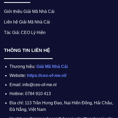
Giới thiệu Giải Mã Nhà Cái
Liên hệ Giải Mã Nhà Cái
Tác Giả: CEO Lý Hiện
THÔNG TIN LIÊN HỆ
Thương hiệu:
Giải Mã Nhà Cái
Website:
https://ceo-of-me.nl/
Email:
info@ceo-of-me.nl
Hotline: 0784 910 413
Địa chỉ: 113 Trần Hưng Đạo, Nại Hiên Đông, Hải Châu,
Đà Nẵng, Việt Nam