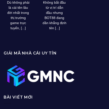
Dù không phải
Không bắt đầu
là cái tên lâu
từ vị trí dẫn
đời nhất trong
đầu nhưng
thị trường
BOT88 đang
game trực
dần khẳng định
tuyến, [...]
tên [...]
GIẢI MÃ NHÀ CÁI UY TÍN
BÀI VIẾT MỚI