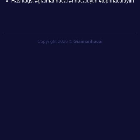
Hashtags: #giaimanhacai #nhacaiuytin #topnhacaiuytin
Copyright 2026 ©
Giaimanhacai