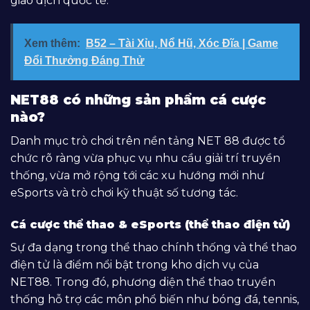
giao dịch quốc tế.
Xem thêm:
B52 – Tài Xỉu, Nổ Hũ, Xóc Đĩa | Game
Đổi Thưởng Đáng Thử
NET88 có những sản phẩm cá cược
nào?
Danh mục trò chơi trên nền tảng NET 88 được tổ
chức rõ ràng vừa phục vụ nhu cầu giải trí truyền
thống, vừa mở rộng tới các xu hướng mới như
eSports và trò chơi kỹ thuật số tương tác.
Cá cược thể thao & eSports (thể thao điện tử)
Sự đa dạng trong thể thao chính thống và thể thao
điện tử là điểm nổi bật trong kho dịch vụ của
NET88. Trong đó, phương diện thể thao truyền
thống hỗ trợ các môn phổ biến như bóng đá, tennis,