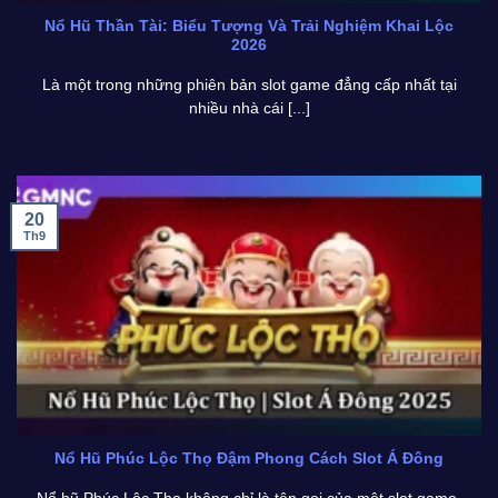
Nổ Hũ Thần Tài: Biểu Tượng Và Trải Nghiệm Khai Lộc
2026
Là một trong những phiên bản slot game đẳng cấp nhất tại
nhiều nhà cái [...]
20
Th9
Nổ Hũ Phúc Lộc Thọ Đậm Phong Cách Slot Á Đông