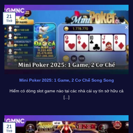
21
Th9
Mini Poker 2025: 1 Game, 2 Cơ Chế Song Song
Hiếm có dòng slot game nào tại các nhà cái uy tín sở hữu cả
[...]
21
Th9