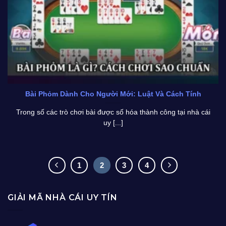
Bài Phỏm Dành Cho Người Mới: Luật Và Cách Tính
Trong số các trò chơi bài được số hóa thành công tại nhà cái
uy [...]
1
2
3
4
GIẢI MÃ NHÀ CÁI UY TÍN