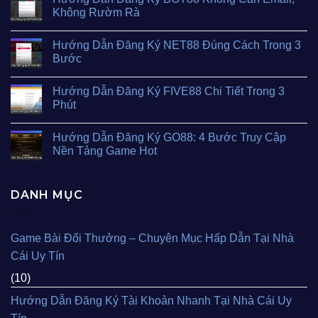
Không Rườm Rà
Hướng Dẫn Đăng Ký NET88 Đúng Cách Trong 3
Bước
Hướng Dẫn Đăng Ký FIVE88 Chi Tiết Trong 3
Phút
Hướng Dẫn Đăng Ký GO88: 4 Bước Truy Cập
Nền Tảng Game Hot
DANH MỤC
Game Bài Đổi Thưởng – Chuyên Mục Hấp Dẫn Tại Nhà
Cái Uy Tín
(10)
Hướng Dẫn Đăng Ký Tài Khoản Nhanh Tại Nhà Cái Uy