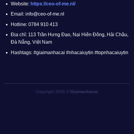
Website:
https://ceo-of-me.nl/
Email:
info@ceo-of-me.nl
Hotline: 0784 910 413
Địa chỉ: 113 Trần Hưng Đạo, Nại Hiên Đông, Hải Châu,
Đà Nẵng, Việt Nam
Hashtags: #giaimanhacai #nhacaiuytin #topnhacaiuytin
Copyright 2026 ©
Giaimanhacai