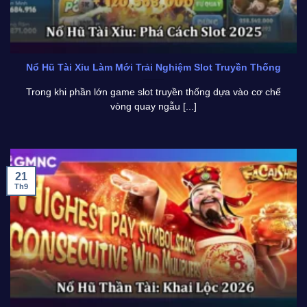
Nổ Hũ Tài Xỉu Làm Mới Trải Nghiệm Slot Truyền Thống
Trong khi phần lớn game slot truyền thống dựa vào cơ chế
vòng quay ngẫu [...]
21
Th9